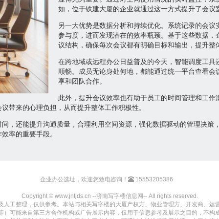
如，位于铁建大厦的企业就通过这一方式提升了会议
另一大优势是数据分析和持续优化。系统记录的会议
参与度，进而发现潜在的效率瓶颈。基于这些数据，
议结构，确保每次会议都有明确目标和输出，提升整
在跨地域或远程办公日益普及的今天，智能调度工具
顺畅。成员无论身处何地，都能通过统一平台查看会
享和团队合作。
此外，提升会议效率也有助于员工的时间管理和工作
会议带来的心理负担，从而提升整体工作积极性。
时间，还能提升沟通质量，合理利用空间资源，强化数据驱动的管理决策
作效率的重要手段。
企业办公选址，欢迎您致电咨询！
15553205386
Copyright © www.jntjds.cn --济南写字楼信息网-- All rights reserved.
及人工整理，仅供参考。本站与相关写字楼的大厦产权方、物业管理方、开发商、运
等）可能来自第三方合作机构或广告展示内容，仅用于信息参考及展示之目的，不构