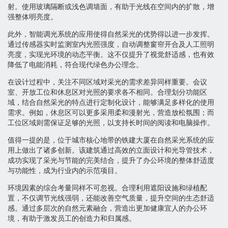
射。使用玻璃隔断或浅色调墙面，有助于光线在空间内的扩散，增
强整体明亮度。
此外，智能调光系统的应用使得自然采光的优势得以进一步发挥。
通过传感器实时监测室内光照强度，自动调整窗帘开合及人工照明
亮度，实现光环境的动态平衡。这不仅提升了视觉舒适感，也有效
降低了电能消耗，符合现代绿色办公理念。
在设计过程中，关注不同区域对采光的需求差异同样重要。会议
室、开放工位和休息区对光照的要求各不相同。合理划分功能区
域，结合自然采光的特点进行定制化设计，能够满足多样化的使用
需求。例如，休息区可以更多采用柔和漫射光，营造放松氛围；而
工位区域则需保证足够的光照，以支持长时间的阅读和电脑操作。
值得一提的是，位于城市核心地带的铁建大厦在自然采光系统的应
用上做出了诸多创新。该建筑通过高效的立面设计和光导管技术，
成功实现了采光与节能的完美结合，提升了办公环境的整体舒适度
与功能性，成为行业内的示范项目。
环境因素的综合考量同样不可忽视。合理利用遮阳设施和绿植配
置，不仅调节光线强弱，还能改善空气质量，提升空间的生态舒适
感。通过多层次的自然元素融合，营造出更加健康宜人的办公环
境，有助于激发员工的创造力和归属感。